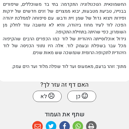
אגף שירות לתושב
החשמונאית. הטכנולוגיה התקדמה: בתי בד משוכללים, שיפורים
בבנייה, טביעת מטבעות, יבוא ממצרים של זנים חדשים של ירקות
ופירות ויצוא גדול של שמן זית ודבש. עם סיפוחה לממלכת יהודה
רשות החניה
הפכה לוד לעיר מחוז ביהודה, והיא לא נחשבה עוד לחלק מן
השומרון, כפי שהיתה בתחילת התקופה.
תברואה וגזם
גידול אוכלוסייתה היהודית של לוד כמו הכפרים הרבים שהקיפוה
מכל עבר בשפלת ובעמק לוד. אלה היו נתוני הכניסה של לוד
היהודית לתקופה הרומית שנמשכה שש מאות שנים.
ספורט
מתוך: זוהר ברעם, מאמעוס ועד לוד שפלה מלוד ועד הים עמק.
הספרייה הציבורית
האם דף זה עזר לך?
אגף עסקים
כן
לא
השירות הווטרינרי העירוני לוד
שתף את העמוד