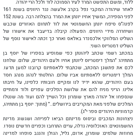
ללוד, ומשם התפשט המרד לעיר הסמוכה לוד ולכל הרי יהודה.
לאחר שיהודה המקבי נפל בקרב אלעשה נגד היוונים בשנת 161
לפני הספירה, המשיך אחיו יונתן את המרד בהצלחה רבה. בשנת 152
שורשים
לפנה"ס סיפח יונתן החשמונאי את לוד לתחום האזורים שכבש
ושיחררה מידי היוונים. הפעולה קיבלה בדיעבד את אישורו של
הודעות ופרסומים
השליט הסלווקי אלכסנדר באלאס ואחר כך זכתה לאישור נוסף של
השליט דמטריוס השני.
במכתב רשמי שכתב ליהונתן כפי שמופיע בספריו של יוסף בן
תושבים
מתתיהו: "המלך דימטריוס ליונתן אחיו ולעם היהודים, שלום. שלחנו
לכם את פתשגן המכתב, שכתבתי ללאסתינס קרובנו למען תדעו.
המלך דימטריוס ללאסתינס אביו שלום. החלטתי לנהוג מנהג חסד
תושבים חדשים
בעם היהודים, שהוא ידיד לנו ומקיים חובותיו כלפינו, על חיבתו
אלינו. הריני מניח להם את שלושת הפלכים עפרים ולוד ורמתיים
שירותים מקוונים
שנספחו אל יהודה מארץ שומרון וכל השייך להם ועוד מה שנטלו
המלכים שלפני מאת המקריבים בירושלים..." (מתוך: יוסף בן מתתיהו,
קדמוניות היהודים ספר י"ג).
תשלומים וזימון תורים
ניצחונות המכבים וביסוס מדינתם הביאו לפריחה ושגשוג מדינת
החשמונאים: האוכלוסיה גדלה, ערים התרחבו וכפרים חדשים נוסדו.
מחוזות שלמים: שומרון, אדום, גליל, הגולן והנגב סופחו למדינה