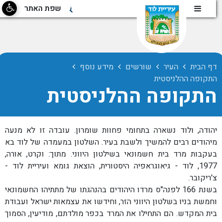
שפת האתר
عربيه
העיר
English
אודות - העיר לוד
דף הבית
העיר
שורשים
מידע נוסף
התקופה ההלניסטית
התקופה ההלניסטית
מפת העיר
מפת העיר
יהודה, ולוד נשארה בתחומי פחוות שומרון. עובדה זו לא מנעה
מיהודים רבים להמשיך ולשבת בעיר. השלטון במעמדה של לוד בא
בעקבות מרד בית חשמונאי בשילטון היווני. מתוך: וקרט, אורה,
תיירות
1977, לוד - גיאוגראפיה היסטורית, הוצאת גומא ועיריית לוד -
צ'ריקובר.
מוסדות ציבור
בשנת 166 לפנה"ס מרדו היהודים בהנהגתו של מתתיהו החשמונאי
וחמשת בניו בשלטון היווני הזר, וחידשו את עצמאות ישראל ועבודת
בית המקדש. הם התחילו את המרד בכפר מולדתם, מודיעין, הסמוך
גלעד לזכרם